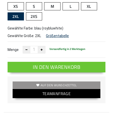
XS
S
M
L
XL
2XL
2XS
Gewählte Farbe: blau (roybluwhite)
Gewählte Größe:
2XL
Größentabelle
Versandfertig in 2 Werktagen
Menge
IN DEN WARENKORB
AUF DEN WUNSCHZETTEL
TEAMANFRAGE