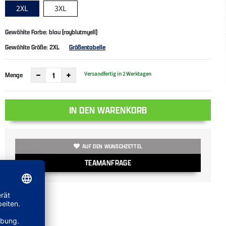
2XL
3XL
Gewählte Farbe: blau (royblutmyell)
Gewählte Größe:
2XL
Größentabelle
Versandfertig in 2 Werktagen
Menge
IN DEN WARENKORB
AUF DEN WUNSCHZETTEL
TEAMANFRAGE