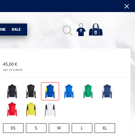
INE
SALE
45,00
€
inkl. 19 % MwSt.
XS
S
M
L
XL