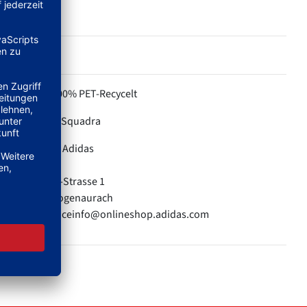
100% PET-Recycelt
MATERIAL:
Squadra
KOLLEKTION:
Adidas
HERSTELLER:
adidas AG
Adi-Dassler-Strasse 1
91074 Herzogenaurach
E-Mail: serviceinfo@onlineshop.adidas.com