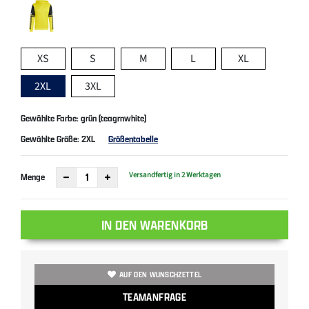
XS
S
M
L
XL
2XL
3XL
Gewählte Farbe: grün (teagrnwhite)
Gewählte Größe:
2XL
Größentabelle
Versandfertig in 2 Werktagen
Menge
IN DEN WARENKORB
AUF DEN WUNSCHZETTEL
TEAMANFRAGE