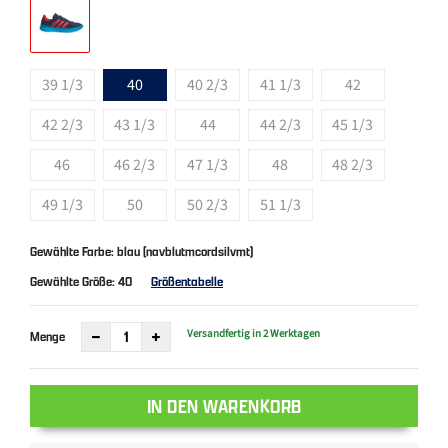
39 1/3
40
40 2/3
41 1/3
42
42 2/3
43 1/3
44
44 2/3
45 1/3
46
46 2/3
47 1/3
48
48 2/3
49 1/3
50
50 2/3
51 1/3
Gewählte Farbe: blau (navblutmcordsilvmt)
Gewählte Größe:
40
Größentabelle
Versandfertig in 2 Werktagen
Menge
IN DEN WARENKORB