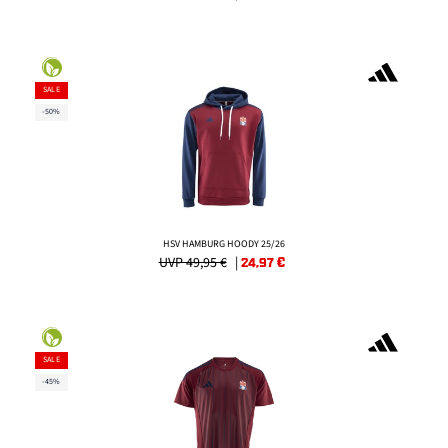
SALE
-50%
HSV HAMBURG HOODY 25/26
UVP 49,95 €
|
24,97
€
SALE
-45%