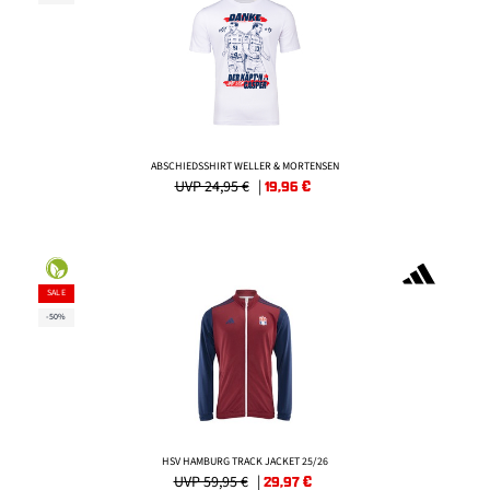
ABSCHIEDSSHIRT WELLER & MORTENSEN
UVP 24,95 €
|
19,96
€
SALE
-50%
HSV HAMBURG TRACK JACKET 25/26
UVP 59,95 €
|
29,97
€