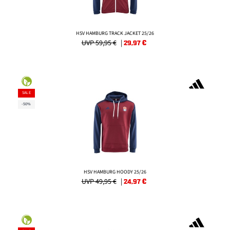
HSV HAMBURG TRACK JACKET 25/26
UVP 59,95 €
|
29,97
€
SALE
-50%
HSV HAMBURG HOODY 25/26
UVP 49,95 €
|
24,97
€