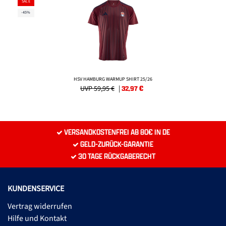
SALE
-45%
HSV HAMBURG WARMUP SHIRT 25/26
UVP 59,95 €
|
32,97
€
VERSANDKOSTENFREI AB 80€ IN DE
GELD-ZURÜCK-GARANTIE
30 TAGE RÜCKGABERECHT
KUNDENSERVICE
Vertrag widerrufen
Hilfe und Kontakt