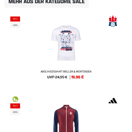
MEHR AUS DER KATEGORIE SALE
SALE
-20%
ABSCHIEDSSHIRT WELLER & MORTENSEN
UVP 24,95 €
|
19,96
€
SALE
-50%