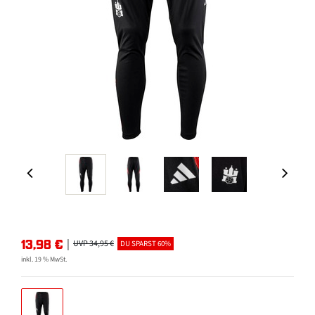
13,98
€
|
UVP 34,95 €
DU SPARST 60%
inkl. 19 % MwSt.