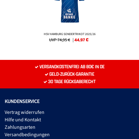
HSV HAMBURG SONDERTRIKOT 2025/26
UVP 74,95 €
|
44,97
€
VERSANDKOSTENFREI AB 80€ IN DE
GELD-ZURÜCK-GARANTIE
30 TAGE RÜCKGABERECHT
KUNDENSERVICE
Vertrag widerrufen
Hilfe und Kontakt
Zahlungsarten
Versandbedingungen