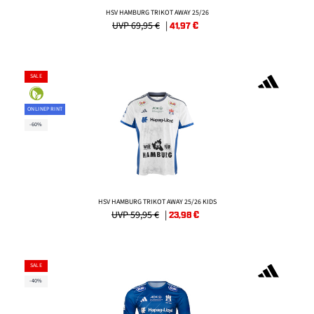
HSV HAMBURG TRIKOT AWAY 25/26
UVP 69,95 €
|
41,97
€
SALE
ONLINEPRINT
-60%
HSV HAMBURG TRIKOT AWAY 25/26 KIDS
UVP 59,95 €
|
23,98
€
SALE
-40%