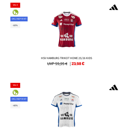
SALE
ONLINEPRINT
-60%
HSV HAMBURG TRIKOT HOME 25/26 KIDS
UVP 59,95 €
|
23,98
€
SALE
ONLINEPRINT
-40%