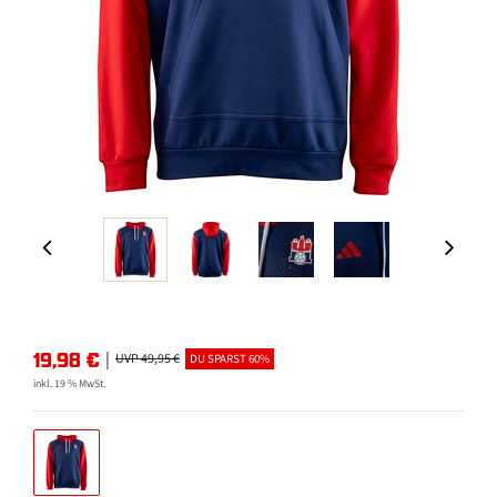
19,98
€
|
UVP 49,95 €
DU SPARST 60%
inkl. 19 % MwSt.