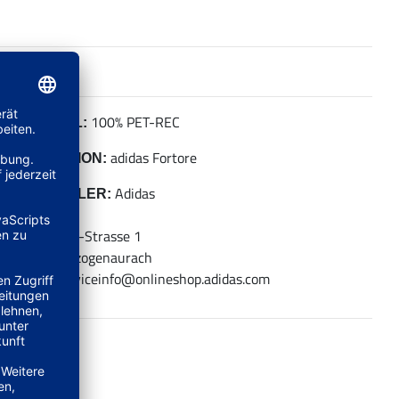
100% PET-REC
MATERIAL:
adidas Fortore
KOLLEKTION:
Adidas
HERSTELLER:
adidas AG
Adi-Dassler-Strasse 1
91074 Herzogenaurach
E-Mail: serviceinfo@onlineshop.adidas.com