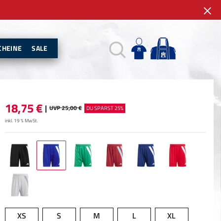
CHEINE
SALE
18,75
€
|
UVP 25,00 €
DU SPARST 25%
inkl. 19 % MwSt.
XS
S
M
L
XL