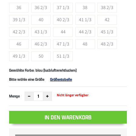
36
36 2/3
37 1/3
38
38 2/3
39 1/3
40
40 2/3
41 1/3
42
42 2/3
43 1/3
44
44 2/3
45 1/3
46
46 2/3
47 1/3
48
48 2/3
49 1/3
50
51 1/3
Gewählte Farbe: blau (lucbluftwwhtluclem)
Bitte wähle eine Größe
Größentabelle
Nicht länger verfügbar
Menge
IN DEN WARENKORB