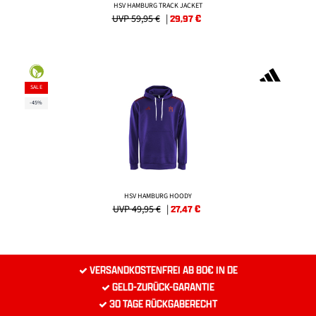
HSV HAMBURG TRACK JACKET
UVP 59,95 €
|
29,97
€
SALE
-45%
HSV HAMBURG HOODY
UVP 49,95 €
|
27,47
€
VERSANDKOSTENFREI AB 80€ IN DE
GELD-ZURÜCK-GARANTIE
30 TAGE RÜCKGABERECHT