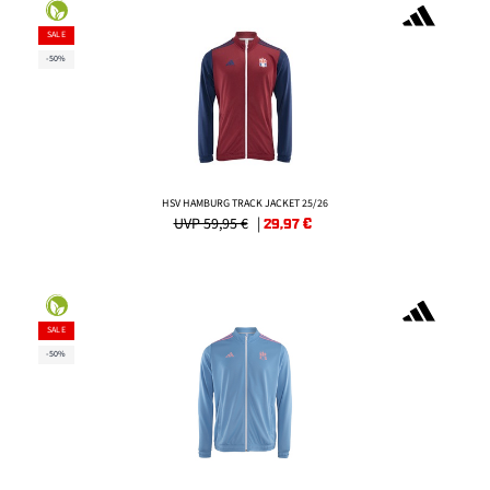
SALE
-50%
HSV HAMBURG TRACK JACKET 25/26
UVP 59,95 €
|
29,97
€
SALE
-50%