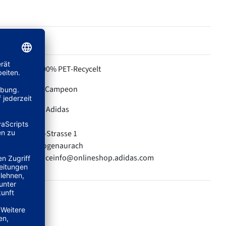
100% PET-Recycelt
MATERIAL:
Campeon
KOLLEKTION:
Adidas
HERSTELLER:
adidas AG
Adi-Dassler-Strasse 1
91074 Herzogenaurach
E-Mail: serviceinfo@onlineshop.adidas.com