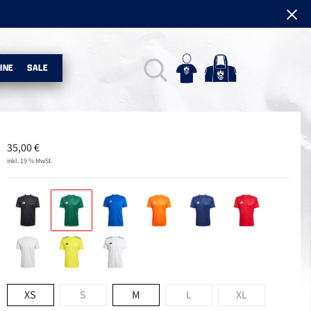
INE
SALE
35,00
€
inkl. 19 % MwSt.
XS
S
M
L
XL