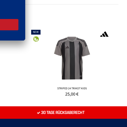
NEW
STRIPED 24 TRIKOT KIDS
25,00
€
30 TAGE RÜCKGABERECHT