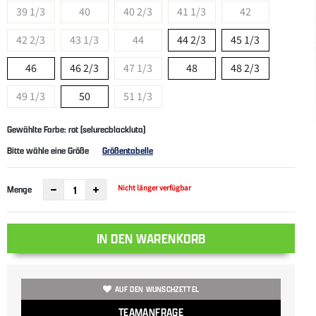
39 1/3
40
40 2/3
41 1/3
42
42 2/3
43 1/3
44
44 2/3
45 1/3
46
46 2/3
47 1/3
48
48 2/3
49 1/3
50
51 1/3
Gewählte Farbe: rot (selurecblackluta)
Bitte wähle eine Größe
Größentabelle
Nicht länger verfügbar
Menge
IN DEN WARENKORB
AUF DEN WUNSCHZETTEL
TEAMANFRAGE