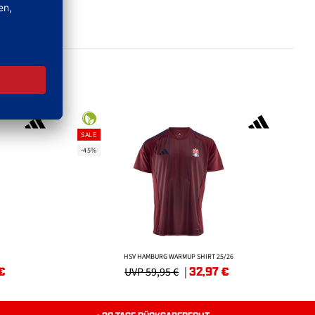
SALE
-45%
HSV HAMBURG WARMUP SHIRT 25/26
€
32,97
€
UVP 59,95 €
|