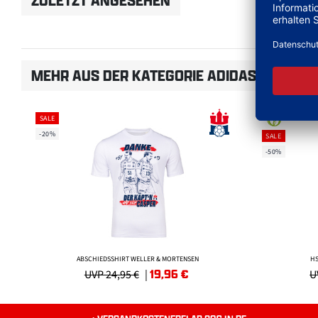
ZULETZT ANGESEHEN
MEHR AUS DER KATEGORIE ADIDAS SPORTB
SALE
-20%
SALE
-50%
ABSCHIEDSSHIRT WELLER & MORTENSEN
HS
19,96
€
UVP 24,95 €
|
U