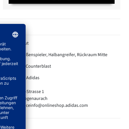
Lowcut
HÖHE:
Außenspieler, Halbangreifer, Rückraum Mitte
POSITION:
Counterblast
KOLLEKTION:
Adidas
HERSTELLER:
adidas AG
Adi-Dassler-Strasse 1
91074 Herzogenaurach
E-Mail: serviceinfo@onlineshop.adidas.com