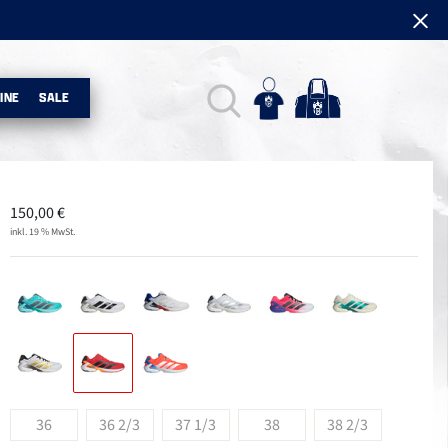
INE
SALE
150,00
€
inkl. 19 % MwSt.
36
36 2/3
37 1/3
38
38 2/3