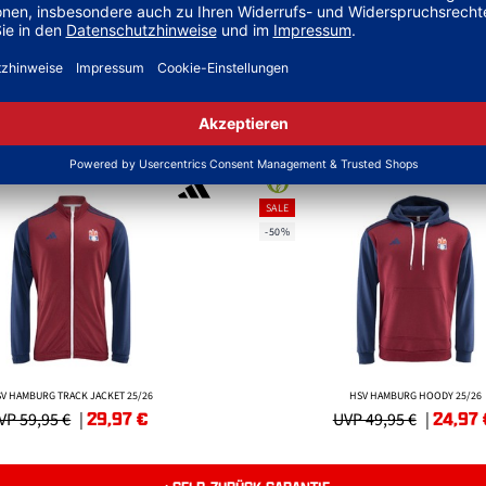
EKLEIDUNG
SALE
-50%
V HAMBURG TRACK JACKET 25/26
HSV HAMBURG HOODY 25/26
29,97
€
24,97
VP 59,95 €
|
UVP 49,95 €
|